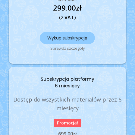
299.00
zł
(z VAT)
Wykup subskrypcję
Sprawdź szczegóły
Subskrypcja platformy
6 miesięcy
Dostęp do wszystkich materiałów przez 6
miesięcy
Promocja!
699.00
zł