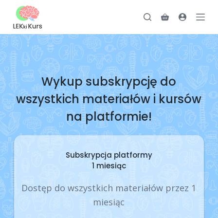
P
Koszyk
r
z
e
j
d
Wykup subskrypcję do
ź
wszystkich materiałów i kursów
d
o
na platformie!
t
r
e
Subskrypcja platformy
ś
1 miesiąc
c
Dostęp do wszystkich materiałów przez 1
i
miesiąc