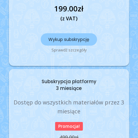
199.00
zł
(z VAT)
Wykup subskrypcję
Sprawdź szczegóły
Subskrypcja platformy
3 miesiące
Dostęp do wszystkich materiałów przez 3
miesiące
Promocja!
499.00
zł