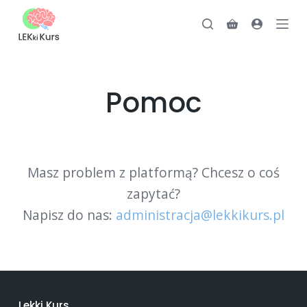
P
Koszyk
r
z
e
j
Pomoc
d
ź
d
o
Masz problem z platformą? Chcesz o coś
t
zapytać?
r
e
Napisz do nas:
administracja@lekkikurs.pl
ś
c
i
Lekki Kurs