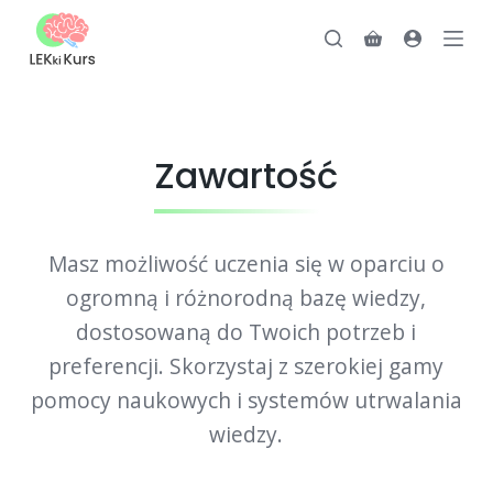
P
Koszyk
r
z
e
j
Zawartość
d
ź
d
o
Masz możliwość uczenia się w oparciu o
t
ogromną i różnorodną bazę wiedzy,
r
dostosowaną do Twoich potrzeb i
e
preferencji. Skorzystaj z szerokiej gamy
ś
c
pomocy naukowych i systemów utrwalania
i
wiedzy.