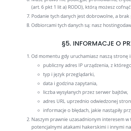
(art. 6 pkt 1 lit a) RODO), którą możesz co
Podanie tych danych jest dobrowolne, a brak
Odbiorcami tych danych są: nasz hostingodawc
§5. INFORMACJE O P
Od momentu gdy uruchamiasz naszą stronę in
publiczny adres IP urządzenia, z któreg
typ i język przeglądarki,
data i godzina zapytania,
liczba wysyłanych przez serwer bajtów,
adres URL uprzednio odwiedzonej strony
informacje o błędach, jakie nastąpiły przy
Naszym prawnie uzasadnionym interesem w ty
potencjalnymi atakami hakerskimi i innymi n