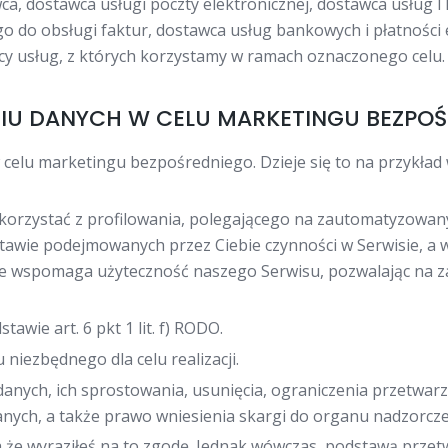
ca, dostawca usługi poczty elektronicznej, dostawca usług 
 do obsługi faktur, dostawca usług bankowych i płatności 
wcy usług, z których korzystamy w ramach oznaczonego celu.
NIU DANYCH W CELU MARKETINGU BEZPOŚ
elu marketingu bezpośredniego. Dzieje się to na przykła
orzystać z profilowania, polegającego na zautomatyzowan
tawie podejmowanych przez Ciebie czynności w Serwisie, a
ie wspomaga użyteczność naszego Serwisu, pozwalając na za
awie art. 6 pkt 1 lit. f) RODO.
iezbędnego dla celu realizacji.
anych, ich sprostowania, usunięcia, ograniczenia przetwar
nych, a także prawo wniesienia skargi do organu nadzorcz
 że wyraziłeś na to zgodę. Jednak wówczas, podstawą prze