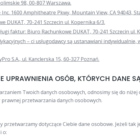
ozolimskie 98, 00-807 Warszawa.
e Inc. 1600 Amphitheatre Pkwy, Mountain View, CA 94043, S
e DUKAT, 70-241 Szczecin ul. Kopernika 6/3.
gi faktur: Biuro Rachunkowe DUKAT, 70-241 Szczecin ul. K
dykacyjnych – ci usługodawcy są ustanawiani indywidualni
Pro S.A., ul. Kanclerska 15, 60-327 Poznań.
NE UPRAWNIENIA OSÓB, KTÓRYCH DANE S
arzaniem Twoich danych osobowych, odnosimy się do niżej 
y prawnej przetwarzania danych osobowych.
y przetwarzamy dotyczące Ciebie dane osobowe. Jeżeli tak j
 o: