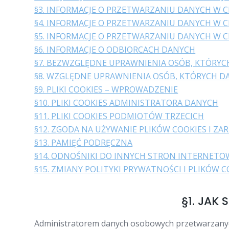
§3. INFORMACJE O PRZETWARZANIU DANYCH W 
§4. INFORMACJE O PRZETWARZANIU DANYCH W 
§5. INFORMACJE O PRZETWARZANIU DANYCH W 
§6. INFORMACJE O ODBIORCACH DANYCH
§7. BEZWZGLĘDNE UPRAWNIENIA OSÓB, KTÓRYC
§8. WZGLĘDNE UPRAWNIENIA OSÓB, KTÓRYCH D
§9. PLIKI COOKIES – WPROWADZENIE
§10. PLIKI COOKIES ADMINISTRATORA DANYCH
§11. PLIKI COOKIES PODMIOTÓW TRZECICH
§12. ZGODA NA UŻYWANIE PLIKÓW COOKIES I ZA
§13. PAMIĘĆ PODRĘCZNA
§14. ODNOŚNIKI DO INNYCH STRON INTERNET
§15. ZMIANY POLITYKI PRYWATNOŚCI I PLIKÓW C
§1. JAK
Administratorem danych osobowych przetwarzanych 