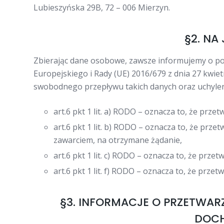
Lubieszyńska 29B, 72 – 006 Mierzyn.
§2. NA
Zbierając dane osobowe, zawsze informujemy o p
Europejskiego i Rady (UE) 2016/679 z dnia 27 kwi
swobodnego przepływu takich danych oraz uchylen
art.6 pkt 1 lit. a) RODO – oznacza to, że pr
art.6 pkt 1 lit. b) RODO – oznacza to, że pr
zawarciem, na otrzymane żądanie,
art.6 pkt 1 lit. c) RODO – oznacza to, że p
art.6 pkt 1 lit. f) RODO – oznacza to, że p
§3. INFORMACJE O PRZETWAR
DOCH