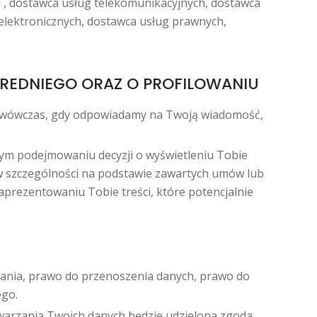
IT, dostawca usług telekomunikacyjnych, dostawca
elektronicznych, dostawca usług prawnych,
REDNIEGO ORAZ O PROFILOWANIU
d wówczas, gdy odpowiadamy na Twoją wiadomość,
ym podejmowaniu decyzji o wyświetleniu Tobie
 w szczególności na podstawie zawartych umów lub
prezentowaniu Tobie treści, które potencjalnie
zania, prawo do przenoszenia danych, prawo do
ego.
twarzania Twoich danych będzie udzielona zgoda