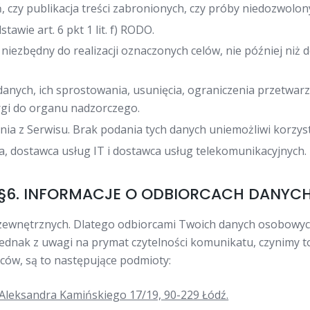
, czy publikacja treści zabronionych, czy próby niedozwolo
awie art. 6 pkt 1 lit. f) RODO.
iezbędny do realizacji oznaczonych celów, nie później niż 
anych, ich sprostowania, usunięcia, ograniczenia przetwarz
rgi do organu nadzorczego.
ia z Serwisu. Brak podania tych danych uniemożliwi korzyst
a, dostawca usług IT i dostawca usług telekomunikacyjnych.
§6. INFORMACJE O ODBIORCACH DANYC
zewnętrznych. Dlatego odbiorcami Twoich danych osobowych
ednak z uwagi na prymat czytelności komunikatu, czynimy t
ców, są to następujące podmioty:
, Aleksandra Kamińskiego 17/19, 90-229 Łódź.