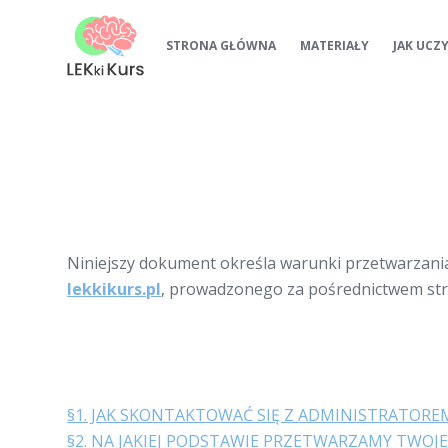
P
STRONA GŁÓWNA
MATERIAŁY
JAK UCZ
r
z
e
j
d
ź
d
o
t
Niniejszy dokument określa warunki przetwarzania
r
lekkikurs.pl
, prowadzonego za pośrednictwem str
e
ś
c
i
§1. JAK SKONTAKTOWAĆ SIĘ Z ADMINISTRATOR
§2. NA JAKIEJ PODSTAWIE PRZETWARZAMY TWOJ