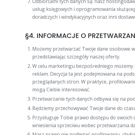
Odbiorcami tych danych są: nasz hostingodaw
usług księgowych i oprogramowania służącego
doradczych i windykacyjnych oraz inni dosta
§4. INFORMACJE O PRZETWARZA
Możemy przetwarzać Twoje dane osobowe w c
przedstawiając szczegóły naszej oferty.
W celu marketingu bezpośredniego możemy k
reklam. Decyzja ta jest podejmowana na pods
przeglądanych stron. W praktyce, profilowan
mogą Ciebie interesować.
Przetwarzanie tych danych odbywa się na podst
Będziemy przechowywać Twoje dane do czasu n
Przysługuje Tobie prawo dostępu do swoich d
wniesienia sprzeciwu wobec przetwarzania da
Masz prawo nie podlegać profilowaniu, chyba