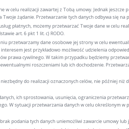
w celu realizacji zawartej z Tobą umowy. Jednak jeszcze 
 Twoje żądanie. Przetwarzanie tych danych odbywa się na pod
 usług płatnych, możemy przetwarzać Twoje dane w celu rea
awie art. 6 pkt 1 lit. c) RODO.
naniu przetwarzamy dane osobowe jej strony w celu ewentual
nteresem jest przykładowo możliwość udzielenia odpowiedz
sów prawa cywilnego. W takim przypadku będziemy przetwa
 ewentualnymi roszczeniami lub ich dochodzenie. Przetwarza
iezbędny do realizacji oznaczonych celów, nie później niż 
anych, ich sprostowania, usunięcia, ograniczenia przetwar
go. W sytuacji przetwarzania danych w celu określonym w p
brak podania tych danych uniemożliwi zawarcie umowy lub jej