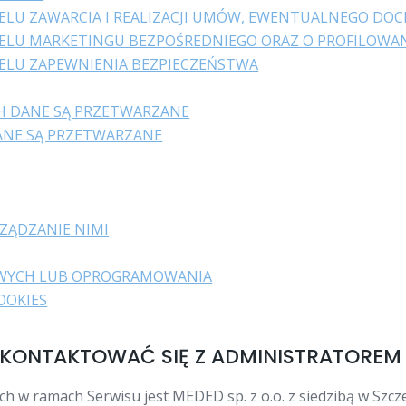
CELU ZAWARCIA I REALIZACJI UMÓW, EWENTUALNEGO DO
CELU MARKETINGU BEZPOŚREDNIEGO ORAZ O PROFILOWA
CELU ZAPEWNIENIA BEZPIECZEŃSTWA
H DANE SĄ PRZETWARZANE
ANE SĄ PRZETWARZANE
RZĄDZANIE NIMI
OWYCH LUB OPROGRAMOWANIA
OOKIES
 SKONTAKTOWAĆ SIĘ Z ADMINISTRATORE
w ramach Serwisu jest MEDED sp. z o.o. z siedzibą w Szcze