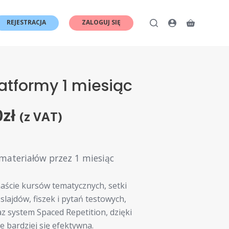
REJESTRACJA
ZALOGUJ SIĘ
Koszyk
atformy 1 miesiąc
0
zł
(z VAT)
materiałów przez 1 miesiąc
aście kursów tematycznych, setki
 slajdów, fiszek i pytań testowych,
z system Spaced Repetition, dzięki
 bardziej się efektywna.