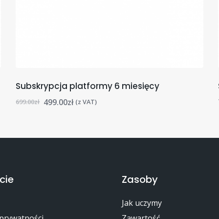
Subskrypcja platformy 6 miesięcy
499.00
zł
699.00
zł
(z VAT)
cie
Zasoby
Jak uczymy
 prywatności
Zawartość