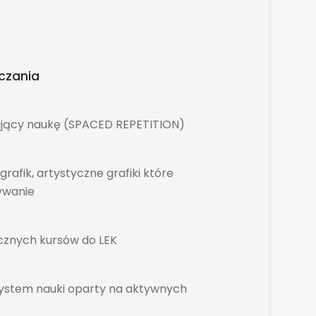
czania
ający naukę (SPACED REPETITION)
afik, artystyczne grafiki które
ywanie
cznych kursów do LEK
i system nauki oparty na aktywnych