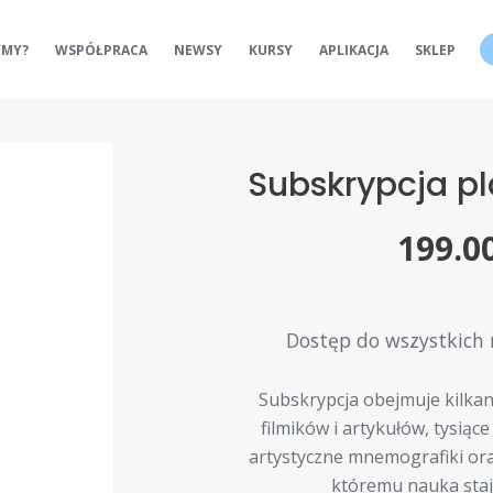
YMY?
WSPÓŁPRACA
NEWSY
KURSY
APLIKACJA
SKLEP
Subskrypcja pl
199.0
Dostęp do wszystkich 
Subskrypcja obejmuje kilkan
filmików i artykułów, tysiące
artystyczne mnemografiki ora
któremu nauka staje