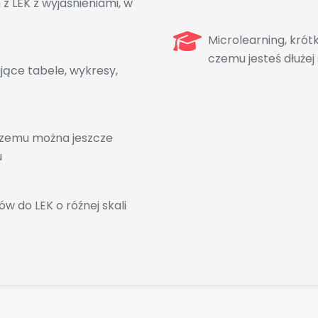
 LEK z wyjaśnieniami, w
Microlearning, krót
czemu jesteś dłuże
jące tabele, wykresy,
 czemu można jeszcze
u
 do LEK o róźnej skali