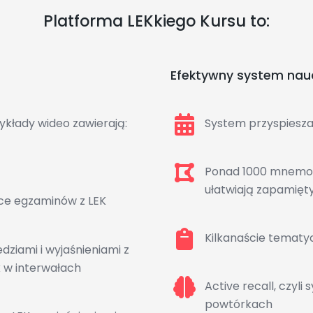
Platforma LEKkiego Kursu to:
Efektywny system nau
ykłady wideo zawierają:
System przyspiesz
Ponad 1000 mnemogr
ułatwiają zapamięt
ce egzaminów z LEK
Kilkanaście tematy
dziami i wyjaśnieniami z
 w interwałach
Active recall, czyl
powtórkach